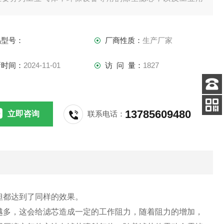
，流体动力设备等有的，还有管道系统所用的滤芯和压缩机，
过滤器，空气净化等等设备所用过的滤芯。固安县曼威滤机械
品型号：
厂商性质：
生产厂家
限公司，是*的除尘滤芯生产厂家，我们公司所生产出来的所有
品，都经过了严密的耐高
新时间：
2024-11-01
访 问 量：
1827
客服
电话
13785609480
立即咨询
联系电话：
关注
公众号
但都达到了同样的效果。
越多，这会给滤芯造成一定的工作阻力，随着阻力的增加，