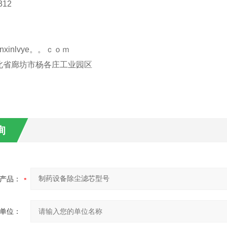
312
nxinlvye。。ｃｏｍ
北省廊坊市杨各庄工业园区
询
产品：
单位：