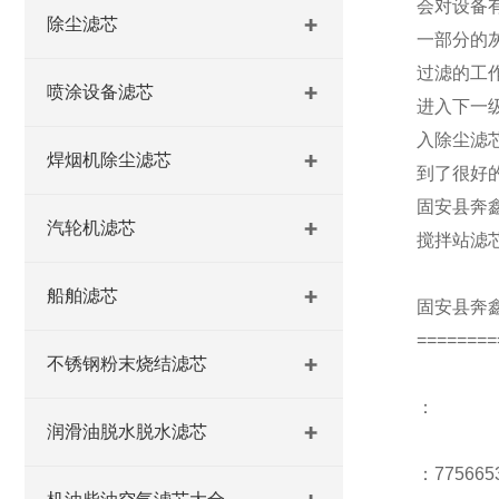
会对设备
除尘滤芯
一部分的
过滤的工
喷涂设备滤芯
进入下一
入除尘滤
焊烟机除尘滤芯
到了很好
固安县奔
汽轮机滤芯
搅拌站滤
船舶滤芯
固安县奔
========
不锈钢粉末烧结滤芯
：
润滑油脱水脱水滤芯
：775665