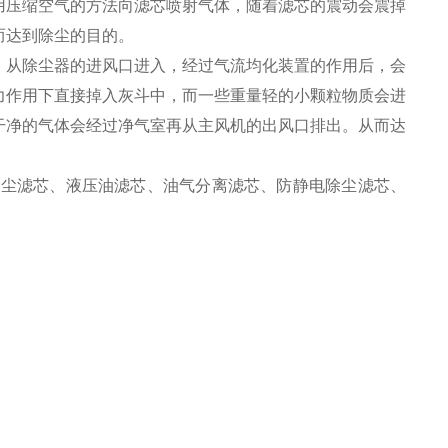
用压缩空气的方法向滤芯喷射气体，随着滤芯的震动会震掉
而达到除尘的目的。
，从除尘器的进风口进入，经过气流均化装置的作用后，会
力作用下直接掉入灰斗中，而一些重量轻的小颗粒物质会进
干净的气体会经过净气室再从主风机的出风口排出。从而达
除尘滤芯、液压油滤芯、油气分离滤芯、防静电除尘滤芯、