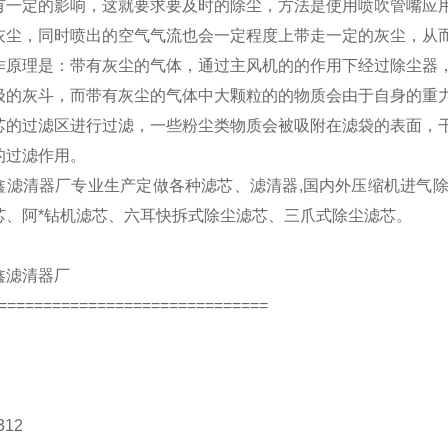
有一定的影响，这就要求要及时的除尘，方法是使用喷吹管嘴应
灰尘，同时喷出的空气气流也会一定程度上带走一定的灰尘，从
作原理是：带有灰尘的气体，通过主风机的的作用下经过除尘器
级的灰斗，而带有灰尘的气体中大颗粒的的物质会由于自身的重
芯的过滤区进行过滤，一些粉尘类物质会被吸附在滤袋的表面，
的过滤作用。
鑫滤清器厂专业生产定做各种滤芯、滤清器,国内外压缩机进气
芯、阿*钻机滤芯、六耳快拆式除尘滤芯、三爪式除尘滤芯。
鑫滤清器厂
==============================
312