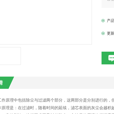
油
油
产
有
产
更
情
工作原理中包括除尘与过滤两个部分，这两部分是分别进行的，
作原理是：在过滤时，随着时间的延续，滤芯表面的灰尘会越积