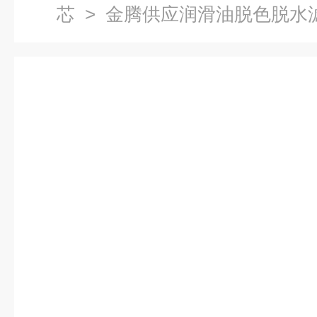
芯
> 金腾供应润滑油脱色脱水