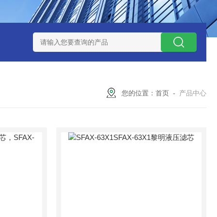
300373润滑油滤芯
300373英德诺曼液压油滤芯
FLX150*1
您的位置：
首页
-
产品中心