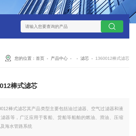
300373润滑油滤芯
300373英德诺曼液压油滤芯
FLX150*1
您的位置：
首页
-
产品中心
- -
滤芯
-
1360012棒式滤芯
0012棒式滤芯
60012棒式滤芯其产品类型主要包括油过滤器、空气过滤器和液
过滤器等，广泛应用于客船、货船等船舶的燃油、滑油、压缩
气及海水管路系统