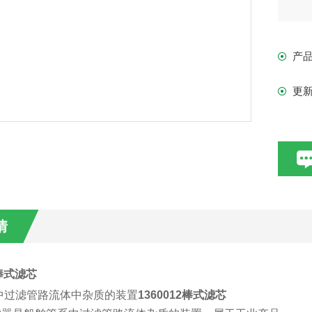
产
更
情
2棒式滤芯
中过滤管路流体中杂质的装置
1360012棒式滤芯