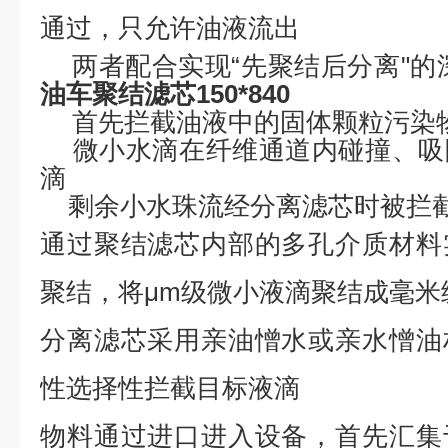
通过，只允许油液流出
两者配合实现
“先聚结后分离"的深
油车聚结滤芯150*840
首先拦截油液中的固体颗粒污染
‌微小水滴在纤维通道内碰撞、
滴
剩余小水珠流经分离滤芯时被拦
通过聚结滤芯内部的多孔介质材料
聚结，将
μm级微小液滴聚结成毫米
分离滤芯采用亲油憎水或亲水憎油
性选择性拦截目标液滴
物料通过进口进入设备，首先汇集