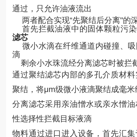
通过，只允许油液流出
两者配合实现
“先聚结后分离"的深
首先拦截油液中的固体颗粒污染
滤芯
‌微小水滴在纤维通道内碰撞、
滴
剩余小水珠流经分离滤芯时被拦
通过聚结滤芯内部的多孔介质材料
聚结，将
μm级微小液滴聚结成毫米
分离滤芯采用亲油憎水或亲水憎油
性选择性拦截目标液滴
物料通过进口进入设备，首先汇集