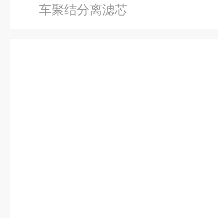
车聚结分离滤芯