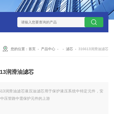
300373润滑油滤芯
300373英德诺曼液压油滤芯
FLX150*1
您的位置：
首页
-
产品中心
- -
滤芯
-
316613润滑油滤芯
6613润滑油滤芯
6613润滑油滤芯液压油滤芯用于保护液压系统中特定元件，安
于中压管路中需保护元件的上游