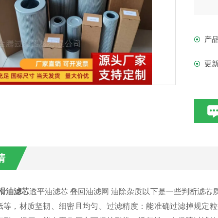
产
更
情
润滑油滤芯
透平油滤芯 叠回油滤网 油除杂质以下是一些判断滤
纸等，材质坚韧、细密且均匀。过滤精度：能准确过滤掉规定粒