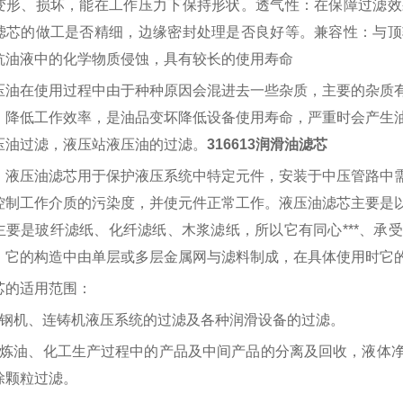
变形、损坏，能在工作压力下保持形状。透气性：在保障过滤效
滤芯的做工是否精细，边缘密封处理是否良好等。兼容性：与顶
抗油液中的化学物质侵蚀，具有较长的使用寿命
压油在使用过程中由于种种原因会混进去一些杂质，主要的杂质
，降低工作效率，是油品变坏降低设备使用寿命，严重时会产生
压油过滤，液压站液压油的过滤。
316613润滑油滤芯
：液压油滤芯用于保护液压系统中特定元件，安装于中压管路中
控制工作介质的污染度，并使元件正常工作。液压油滤芯主要是
主要是玻纤滤纸、化纤滤纸、木浆滤纸，所以它有同心
***、
，它的构造中由单层或多层金属网与滤料制成，在具体使用时它
芯的适用范围：
轧钢机、连铸机液压系统的过滤及各种润滑设备的过滤。
：炼油、化工生产过程中的产品及中间产品的分离及回收，液体
除颗粒过滤。