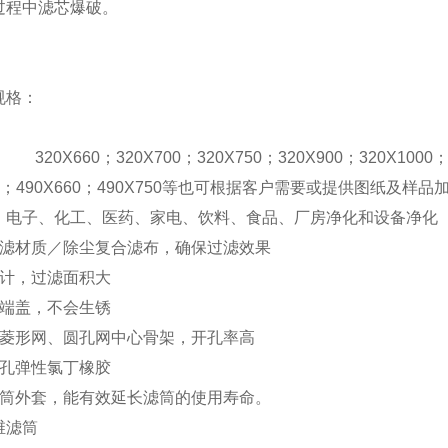
过程中滤芯爆破。
规格：
0X660
；
320X700
；
320X750
；
320X900
；
320X1000
；
490X660
；
490X750
等也可根据客户需要或提供图纸及样品
：电子、化工、医药、家电、饮料、食品、厂房净化和设备净化
滤材质／除尘复合滤布，确保过滤效果
计，过滤面积大
端盖，不会生锈
菱形网、圆孔网中心骨架，开孔率高
孔弹性氯丁橡胶
筒外套，能有效延长滤筒的使用寿命。
维滤筒