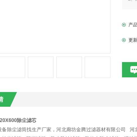
3
4
产
5
更
情
20X600除尘滤芯
设备除尘滤筒找生产厂家，河北廊坊金腾过滤器材有限公司
河