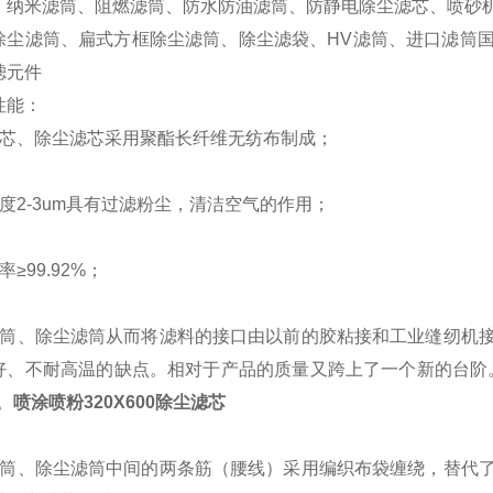
、纳米滤筒、阻燃滤筒、防水防油滤筒、防静电除尘滤芯、喷砂
除尘滤筒、扁式方框除尘滤筒、除尘滤袋、
HV
滤筒、进口滤筒
滤元件
性能：
芯、除尘滤芯采用聚酯长纤维无纺布制成；
度
2-3um
具有过滤粉尘，清洁空气的作用；
率
≥99.92%
；
筒、除尘滤筒从而将滤料的接口由以前的胶粘接和工业缝纫机
好、不耐高温的缺点。相对于产品的质量又跨上了一个新的台阶
。
喷涂喷粉320X600除尘滤芯
筒、除尘滤筒中间的两条筋（腰线）采用编织布袋缠绕，替代