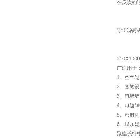
在反吹的
除尘滤筒
32
350X1000
广泛用于
1
、空气过
2
、宽褶设
3
、电镀锌
4
、电镀锌
5
、密封闭
6
、增加滤
聚酯长纤