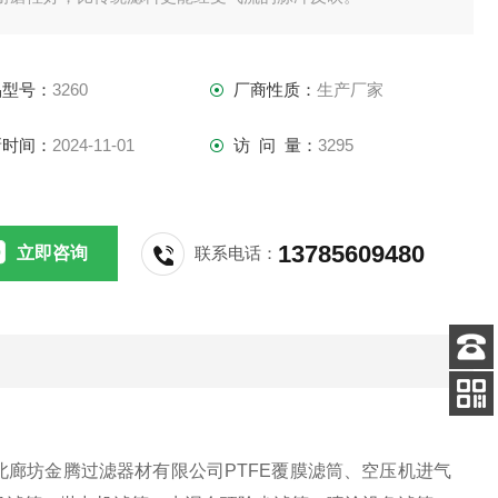
、滤料挺度好，且可反复清洗。
、端盖、中心骨架均为电镀锌件，不生锈。
品型号：
3260
厂商性质：
生产厂家
、密封闭孔弹性氯丁橡胶。
新时间：
2024-11-01
访 问 量：
3295
13785609480
立即咨询
联系电话：
客服
电话
关注
公众号
北廊坊金腾过滤器材有限公司
PTFE
覆膜滤筒、空压机进气