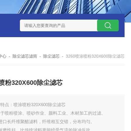
300373润滑油滤芯
300373英德诺曼液压油滤芯
FLX150*1
中心
-
除尘滤芯滤筒
-
除尘滤芯
-
3260喷涂喷粉320X600除尘滤芯
喷粉320X600除尘滤芯
特点：喷涂喷粉320X600除尘滤芯
用于喷粉喷涂、喷砂作业、颜料工业、木材加工的过滤。
、进口长纤维聚醋滤料，纤维相互交错，分布均匀。
、耐磨性好，比传统滤料更能经受气流的脉冲反吹。