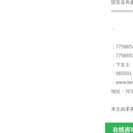
固安县奔
========
：
：775665
：775665
：卞女士
：065501
：www.be
地址：河
本文由零
在线咨