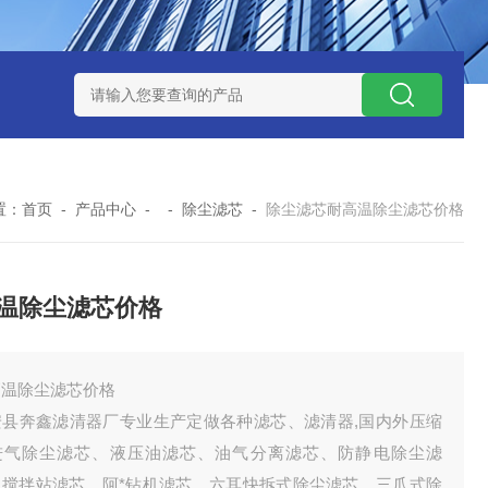
300373润滑油滤芯
300373英德诺曼液压油滤芯
FLX150*1
置：
首页
-
产品中心
- -
除尘滤芯
-
除尘滤芯耐高温除尘滤芯价格
温除尘滤芯价格
高温除尘滤芯价格
安县奔鑫滤清器厂专业生产定做各种滤芯、滤清器,国内外压缩
进气除尘滤芯、液压油滤芯、油气分离滤芯、防静电除尘滤
、搅拌站滤芯、阿*钻机滤芯、六耳快拆式除尘滤芯、三爪式除