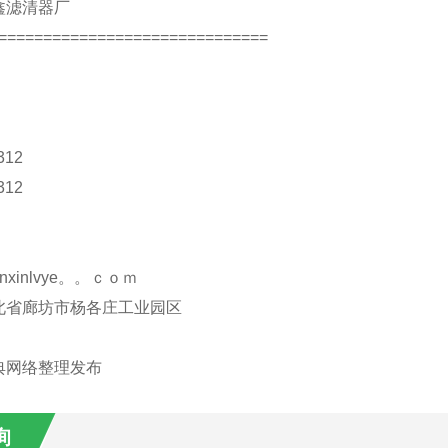
鑫滤清器厂
==============================
312
312
nxinlvye。。ｃｏｍ
北省廊坊市杨各庄工业园区
典网络整理发布
询