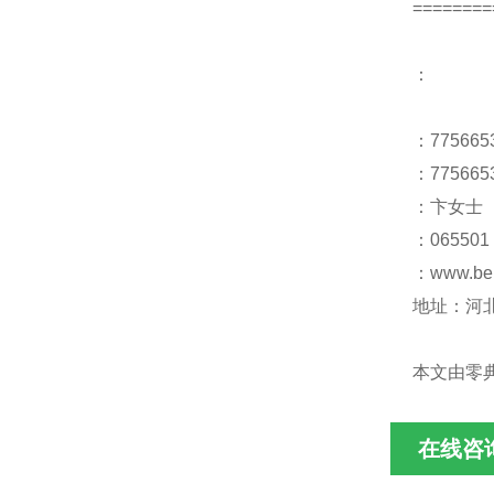
========
：
：775665
：775665
：卞女士
：065501
：www.be
地址：河
本文由零
在线咨