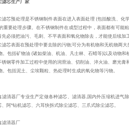
尘滤芯生产厂家
尘滤芯预处理是不锈钢制件表面在进入表面处理 (包括酸洗、化
前的重要处理步骤。在不锈钢制件在成型过程中，表面都有可能
首先必须把油污、毛刺、不平表面和氧化物除去，才能使后续加
尘滤芯表面在预处理中要去除的污物;可分为有机物和无机物两大
污物。包括矿物油 (诸如柴油、机油、凡士林、石蜡等)以及动物和
不锈钢零件加工过程中使用的润滑油、切削油、淬火油、磨光膏
机污物。包括泥土、尘埃颗粒、热处理时生成的氧化物等污物。
鑫滤清器厂专业生产定做各种滤芯、滤清器,国内外压缩机进气
芯、阿*钻机滤芯、六耳快拆式除尘滤芯、三爪式除尘滤芯。
鑫滤清器厂