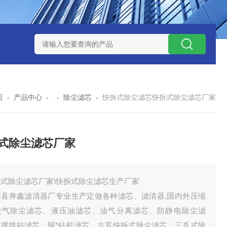
300373润滑油滤芯
300373英德诺曼液压油滤芯
FLX150*1
页
-
产品中心
- -
除尘滤芯
-
快拆式除尘滤芯快拆式除尘滤芯厂家
式除尘滤芯厂家
拆式除尘滤芯厂家\快拆式除尘滤芯生产厂家
安县奔鑫滤清器厂专业生产定做各种滤芯、滤清器,国内外压缩
进气除尘滤芯、液压油滤芯、油气分离滤芯、防静电除尘滤
、搅拌站滤芯、阿*钻机滤芯、六耳快拆式除尘滤芯、三爪式除