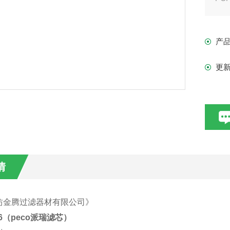
产
更
材
桃
积分
垫
情
坊金腾过滤器材有限公司》
36（peco派瑞滤芯）