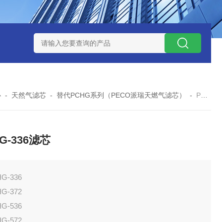
300373润滑油滤芯
300373英德诺曼液压油滤芯
FLX150*1
心
-
天然气滤芯
-
替代PCHG系列（PECO派瑞天燃气滤芯）
-
PCHG-336PCHG-336滤芯
G-336滤芯
G-336
G-372
G-536
G-572