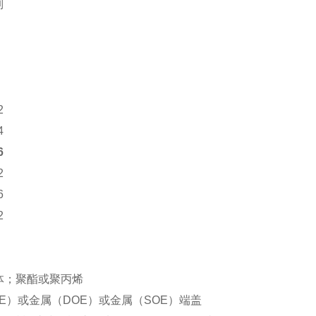
列
2
4
6
2
6
2
体；聚酯或聚丙烯
E）或金属（DOE）或金属（SOE）端盖