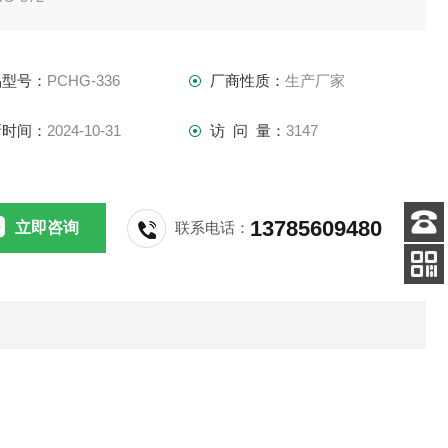
品型号：
PCHG-336
厂商性质：
生产厂家
新时间：
2024-10-31
访 问 量：
3147
料
深度媒体；聚酯或聚丙烯
13785609480
立即咨询
联系电话：
客服
（DOE）或金属（DOE）或金属（SOE）端盖
电话
关注
公众号
片密封–丁腈橡胶或