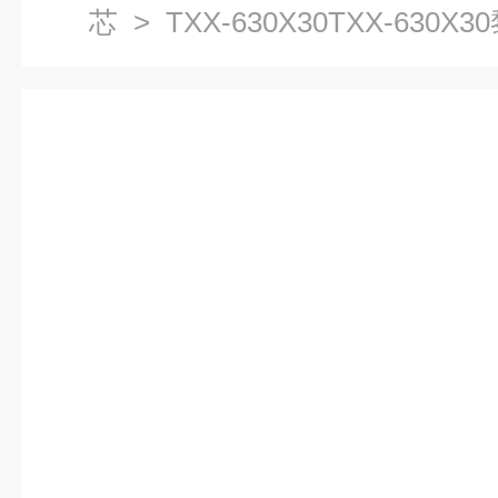
芯
> TXX-630X30TXX-630