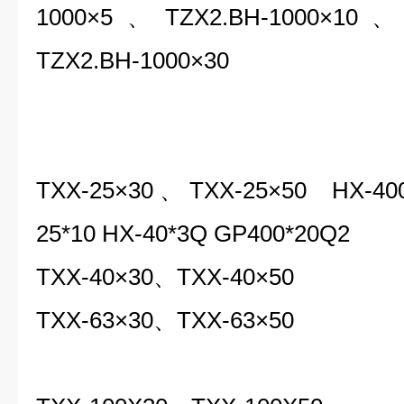
1000×5
、
TZX2.BH-1000
×
10
TZX2.BH-1000
×30
TXX-25×30
、
TXX-25
×50 HX-4
25*10 HX-40*3Q
GP400*20Q2
TXX-40×30
、
TXX-40×50
T
X
X
-
63×30
、
T
X
X
-
63×50