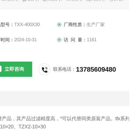
plfx系列、sfx系列、hxhbxhdx系列、gx系列、tzx2系列、txx
、s系列、sfb
品型号：
TXX-400X30
厂商性质：
生产厂家
新时间：
2024-10-31
访 问 量：
1161
13785609480
立即咨询
联系电话：
产品，其产品过滤精度高，*可以代替同类原装产品。
tfx
系列
t
系
0×20、TZX2-10×30