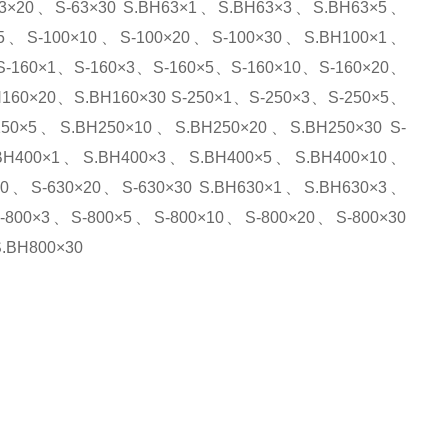
63×20、S-63×30 S.BH63×1、S.BH63×3、S.BH63×5、
×5、S-100×10、S-100×20、S-100×30、S.BH100×1、
S-160×1、S-160×3、S-160×5、S-160×10、S-160×20、
160×20、S.BH160×30 S-250×1、S-250×3、S-250×5、
250×5、S.BH250×10、S.BH250×20、S.BH250×30 S-
.BH400×1、S.BH400×3、S.BH400×5、S.BH400×10、
10、S-630×20、S-630×30 S.BH630×1、S.BH630×3、
-800×3、S-800×5、S-800×10、S-800×20、S-800×30
、S.BH800×30