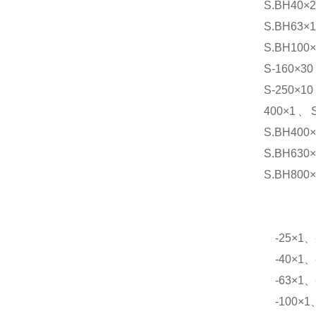
S.BH40×
S.BH63×
S.BH100
S-160×3
S-250×1
400×1、S
S.BH400
S.BH630
S.BH800
-25×1、-
-40×1、-
-63×1、-
-100×1、