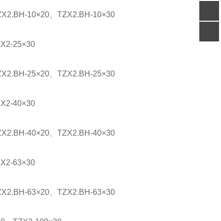
X2.BH-10×20、TZX2.BH-10×30
客服
电话
X2-25×30
关注
公众号
X2.BH-25×20、TZX2.BH-25×30
X2-40×30
X2.BH-40×20、TZX2.BH-40×30
X2-63×30
X2.BH-63×20、TZX2.BH-63×30