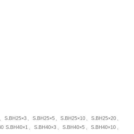
×1、S.BH25×3、S.BH25×5、S.BH25×10、S.BH25×20、
×30 S.BH40×1、S.BH40×3、S.BH40×5、S.BH40×10、