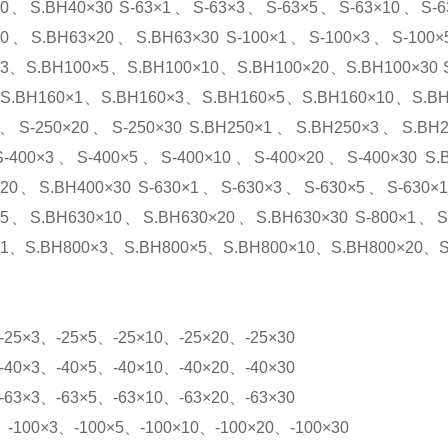
20、S.BH40×30 S-63×1、S-63×3、S-63×5、S-63×10、S-
10、S.BH63×20、S.BH63×30 S-100×1、S-100×3、S-100
×3、S.BH100×5、S.BH100×10、S.BH100×20、S.BH100×30 
0 S.BH160×1、S.BH160×3、S.BH160×5、S.BH160×10、S.BH
0、S-250×20、S-250×30 S.BH250×1、S.BH250×3、S.BH
-400×3、S-400×5、S-400×10、S-400×20、S-400×30 S
×20、S.BH400×30 S-630×1、S-630×3、S-630×5、S-630×
×5、S.BH630×10、S.BH630×20、S.BH630×30 S-800×1、S
×1、S.BH800×3、S.BH800×5、S.BH800×10、S.BH800×20
25×3、-25×5、-25×10、-25×20、-25×30
40×3、-40×5、-40×10、-40×20、-40×30
63×3、-63×5、-63×10、-63×20、-63×30
-100×3、-100×5、-100×10、-100×20、-100×30